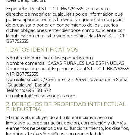
fuera de aplicación.
Espinuelas Rural S.L. - CIF B67752535 se reserva el
derecho de modificar cualquier tipo de información que
pudiera aparecer en el sitio web, sin que exista obligación
de preavisar o poner en conocimiento de los usuarios
dichas obligaciones, entendiéndose como suficiente con
la publicación en el sitio web de Espinuelas Rural S.L. - CIF
B67752535.
1. DATOS IDENTIFICATIVOS
Nombre de dominio: crlasespinuelas.com
Nombre comercial: CASAS RURALES LAS ESPINUELAS
Denominación social: Espinuelas Rural S.L. - CIF B67752535
NIF: B67752535
Domicilio social: C/ Cerrillete 12 - 19463 Poveda de la Sierra
(Guadalajara), España
Teléfono: 696 138 672
e-mail: info@crlasespinuelas.com
2. DERECHOS DE PROPIEDAD INTELECTUAL
E INDUSTRIAL
El sitio web, incluyendo a título enunciativo pero no
limitativo su programación, edición, compilación y demás
elementos necesarios para su funcionamiento, los diseños,
logotipos, texto y/o gráficos, son propiedad del