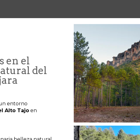
 en el
atural del
jara
 un entorno
l Alto Tajo
en
naria belleza natural