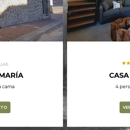
LLAS
 MARÍA
CASA
fá cama
4 pers
NTO
VE