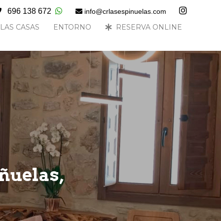
696 138 672
info@
crlasespinuelas.com
LAS CASAS
ENTORNO
RESERVA ONLINE
iñuelas,